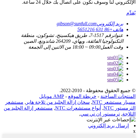
الإلكتروني لنا وسوف نكون على اتصال بك خلال 24 ساعة.
يُقدِّم
بريد إلكتروني
gibson@sunfull.com
هاتف
+86 631 5651216
عنوان
رقم 1517-7، طريق هيكسينج، تشوكون، منطقة
التكنولوجيا الفائقة، ويهاي، 264209 شاندونغ، الصين
وقت العمل
09:00 ~ 18:00 من الاثنين إلى الجمعة
© جميع الحقوق محفوظة - 2010-2022.
المنتجات الساخنة
-
خريطة الموقع
-
AMP موبايل
مسبار مستشعر NTC
,
سخان إزالة الجليد من ثلاجة هاير
,
مستشعر
الثرمستور NTC
,
أنواع مستشعرات NTC
,
مستشعر إزالة الجليد من
الثلاجة
,
ترمستور ان تي سي
,
إرسال بريد إلكتروني
x