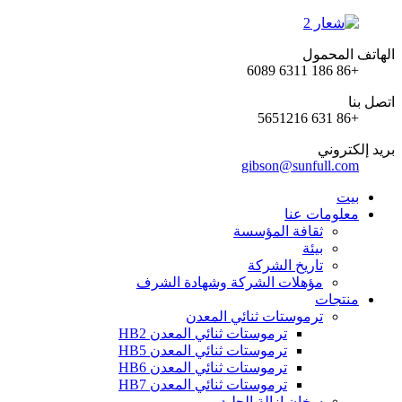
الهاتف المحمول
+86 186 6311 6089
اتصل بنا
+86 631 5651216
بريد إلكتروني
gibson@sunfull.com
بيت
معلومات عنا
ثقافة المؤسسة
بيئة
تاريخ الشركة
مؤهلات الشركة وشهادة الشرف
منتجات
ترموستات ثنائي المعدن
ترموستات ثنائي المعدن HB2
ترموستات ثنائي المعدن HB5
ترموستات ثنائي المعدن HB6
ترموستات ثنائي المعدن HB7
سخان إزالة الجليد