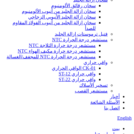
سخان رقائق الألومنيوم
سخان إزالة الجليد من أنبوب الألومنيوم
سخان إزالة الجليد الأنبوبي الزجاجي
سخان إزالة الجليد من أنبوب الفولاذ المقاوم
للصدأ
فتيل ترموستات إزالة الجليد
مستشعر درجة الحرارة NTC
مستشعر درجة حرارة الثلاجة NTC
مستشعر درجة حرارة مكيف الهواء NTC
مستشعر درجة الحرارة NTC للمجفف/الغسالة
واقي حراري
CK-01 الواقي الحراري
واقي حراري ST-12
واقي حراري ST-22
تسخير الأسلاك
مستشعر القصب
أخبار
الأسئلة الشائعة
اتصل بنا
English
بيت