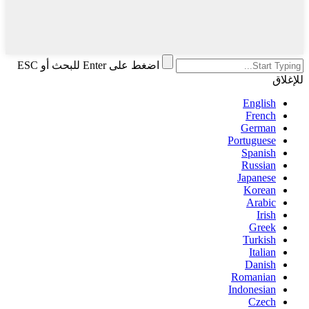
اضغط على Enter للبحث أو ESC
للإغلاق
English
French
German
Portuguese
Spanish
Russian
Japanese
Korean
Arabic
Irish
Greek
Turkish
Italian
Danish
Romanian
Indonesian
Czech