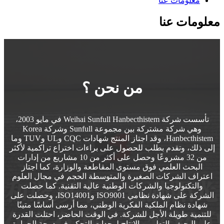
معلومات عنا
معلومات عنا
من نحن ؟
تأسست شركة Weihai Sunfull Hanbecthistem في مايو 2003،
وهي شركة مشتركة بين مجموعة Sunfull وشركة Korea
Hanbecthistem، وقد اجتاز المنتج شهادات CQC وUL وTUV وما
إلى ذلك، وتقدم بطلب للحصول على براءات اختراع تراكمية لأكثر
من 32 مشروعًا وحصل على أكثر من 10 مشاريع من إدارات
البحث العلمي فوق مستوى المقاطعة والوزارة، كما اجتاز
اعتراف الشركات الصغيرة والمتوسطة الحجم في مجال العلوم
والتكنولوجيا والشركات الوطنية عالية التقنية. كما حصلت
الشركة على شهادة نظامي ISO9001 وISO14001، وحصلت على
شهادة نظام الملكية الفكرية الوطني، مما أرسى أساسًا متينًا
للتنمية طويلة الأجل للشركة. في الوقت الحاضر، احتلت القدرة
على البحث والتطوير والإنتاج لوحدات التحكم في درجة الحرارة