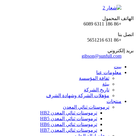
الهاتف المحمول
+86 186 6311 6089
اتصل بنا
+86 631 5651216
بريد إلكتروني
gibson@sunfull.com
بيت
معلومات عنا
ثقافة المؤسسة
بيئة
تاريخ الشركة
مؤهلات الشركة وشهادة الشرف
منتجات
ترموستات ثنائي المعدن
ترموستات ثنائي المعدن HB2
ترموستات ثنائي المعدن HB5
ترموستات ثنائي المعدن HB6
ترموستات ثنائي المعدن HB7
سخان إزالة الجليد