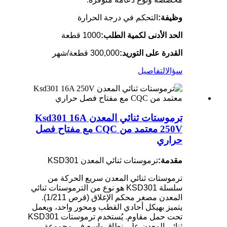
وظيفة:
التحكم في درجة الحرارة
الحد الأدنى لكمية الطلب:
1000 قطعة
القدرة على التوريد:
300,000 قطعة/شهر
سؤال
التفاصيل
ترموستات ثنائي المعدن Ksd301 16A
250V معتمد من CQC مع مفتاح فصل
حراري
مقدمة:
ترموستات ثنائي المعدن KSD301
ترموستات ثنائي المعدن سريع الحركة من
سلسلة KSD301 هو نوع من الترموستات ثنائي
المعدن مصغر محكم الإغلاق (قرص 1/211).
يتميز بهيكل أحادي القطب ومحور واحد، ويعمل
تحت حمل مقاوم. يُستخدم ترموستات KSD301
ثنائي المعدن على نطاق واسع في مجموعة