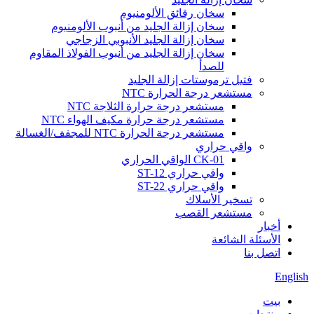
سخان رقائق الألومنيوم
سخان إزالة الجليد من أنبوب الألومنيوم
سخان إزالة الجليد الأنبوبي الزجاجي
سخان إزالة الجليد من أنبوب الفولاذ المقاوم
للصدأ
فتيل ترموستات إزالة الجليد
مستشعر درجة الحرارة NTC
مستشعر درجة حرارة الثلاجة NTC
مستشعر درجة حرارة مكيف الهواء NTC
مستشعر درجة الحرارة NTC للمجفف/الغسالة
واقي حراري
CK-01 الواقي الحراري
واقي حراري ST-12
واقي حراري ST-22
تسخير الأسلاك
مستشعر القصب
أخبار
الأسئلة الشائعة
اتصل بنا
English
بيت