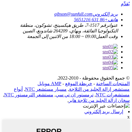
يُقدِّم
بريد إلكتروني
gibson@sunfull.com
هاتف
+86 631 5651216
عنوان
رقم 1517-7، طريق هيكسينج، تشوكون، منطقة
التكنولوجيا الفائقة، ويهاي، 264209 شاندونغ، الصين
وقت العمل
09:00 ~ 18:00 من الاثنين إلى الجمعة
© جميع الحقوق محفوظة - 2010-2022.
المنتجات الساخنة
-
خريطة الموقع
-
AMP موبايل
مستشعر إزالة الجليد من الثلاجة
,
مسبار مستشعر NTC
,
أنواع
مستشعرات NTC
,
ترمستور ان تي سي
,
مستشعر الثرمستور NTC
,
سخان إزالة الجليد من ثلاجة هاير
,
إرسال بريد إلكتروني
x